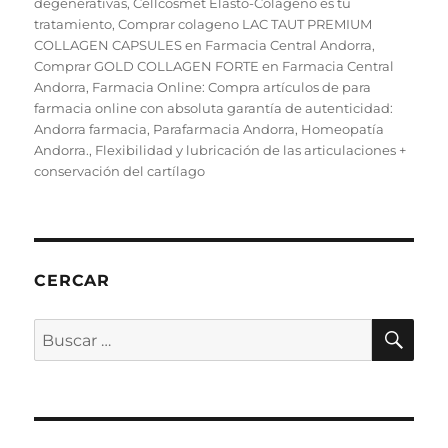
el
b
r
st
d
A
degenerativas
,
Cellcosmet Elasto-Colágeno es tu
p
tratamiento
,
Comprar colageno LAC TAUT PREMIUM
o
I
p
a
COLLAGEN CAPSULES en Farmacia Central Andorra
,
Comprar GOLD COLLAGEN FORTE en Farmacia Central
o
n
p
rt
Andorra
,
Farmacia Online: Compra artículos de para
k
ir
farmacia online con absoluta garantía de autenticidad:
Andorra farmacia, Parafarmacia Andorra, Homeopatía
Andorra.
,
Flexibilidad y lubricación de las articulaciones +
conservación del cartílago
CERCAR
BU
Buscar
por: