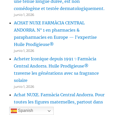
une tenue longue durée, est non
comédogène et testée dermatologiquement.
junio 1, 2026
ACHAT NUXE FARMÀCIA CENTRAL
ANDORRA. N° 1 en pharmacies &
parapharmacies en Europe — l’expertise
Huile Prodigieuse®
junio 1, 2026
Acheter Iconique depuis 1991 ✨Farmàcia
Central Andorra. Huile Prodigieuse®
traverse les générations avec sa fragrance
solaire
junio 1, 2026
Achat NUXE. Farmàcia Central Andorra. Pour
toutes les figures maternelles, partout dans
le monde
Spanish