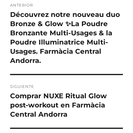
ANTERIOR
de
Découvrez notre nouveau duo
Entrada
anterior:
Bronze & Glow ✨La Poudre
entradas
Bronzante Multi-Usages & la
Poudre Illuminatrice Multi-
Usages. Farmàcia Central
Andorra.
SIGUIENTE
Comprar NUXE Ritual Glow
Entrada
siguiente:
post‑workout en Farmàcia
Central Andorra