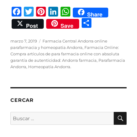
F
T
Pi
Li
W
Share
a
w
n
n
h
C
Post
Save
c
it
te
k
at
o
e
te
re
e
s
m
Publicado
Categorías
marzo 7, 2019
Farmacia Central Andorra online
el
b
r
st
d
A
parafarmacia y homeopatia Andorra
,
Farmacia Online:
p
Compra artículos de para farmacia online con absoluta
o
I
p
a
garantía de autenticidad: Andorra farmacia, Parafarmacia
Andorra, Homeopatía Andorra.
o
n
p
rt
k
ir
CERCAR
BU
Buscar
por: