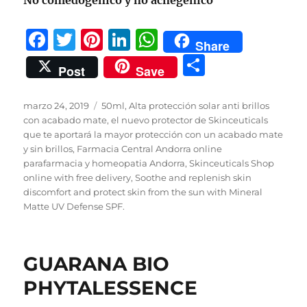
No comedogénico y no acnegénico
F
T
Pi
Li
W
Share
a
w
n
n
h
C
Post
Save
c
it
te
k
at
o
e
te
re
e
s
m
Publicado
Categorías
marzo 24, 2019
50ml
,
Alta protección solar anti brillos
el
b
r
st
d
A
con acabado mate
,
el nuevo protector de Skinceuticals
p
que te aportará la mayor protección con un acabado mate
o
I
p
a
y sin brillos
,
Farmacia Central Andorra online
parafarmacia y homeopatia Andorra
o
n
p
,
Skinceuticals Shop
rt
online with free delivery
,
Soothe and replenish skin
k
ir
discomfort and protect skin from the sun with Mineral
Matte UV Defense SPF.
GUARANA BIO
PHYTALESSENCE