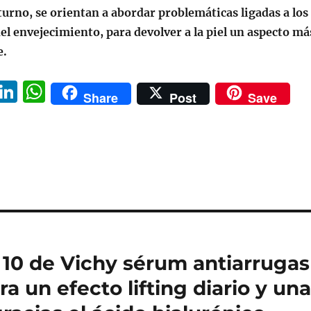
turno, se orientan a abordar problemáticas ligadas a los
del envejecimiento, para devolver a la piel un aspecto má
e.
Pi
Li
W
Share
Post
Save
n
n
h
e
k
at
re
e
s
t
d
A
I
p
n
p
 10 de Vichy sérum antiarrugas
a un efecto lifting diario y un