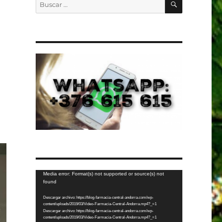
Buscar
por:
Reproductor
Media error: Format(s) not supported or source(s) not
found
de
vídeo
Descargar archivo: https://blog-farmacia-central-andorra.com/wp-
content/uploads/2019/03/Video-Farmacia-Central-Andorra.mp4?_=1
Descargar archivo: https://blog-farmacia-central-andorra.com/wp-
content/uploads/2019/03/Video-Farmacia-Central-Andorra.mp4?_=1