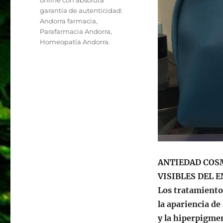
garantía de autenticidad:
Andorra farmacia,
Parafarmacia Andorra,
Homeopatía Andorra.
ANTIEDAD COS
VISIBLES DEL 
Los tratamiento
la apariencia de
y la hiperpigme