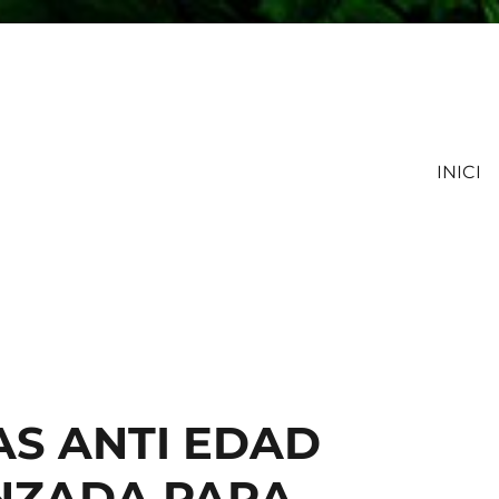
INICI
a la Vella con más de 30 años de especialización en homeopatía y para
NDORRA
S ANTI EDAD
NZADA PARA