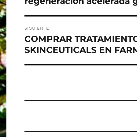
regeneración acelerada gr
SIGUIENTE
COMPRAR TRATAMIENTO
Entrada
siguiente:
SKINCEUTICALS EN FA