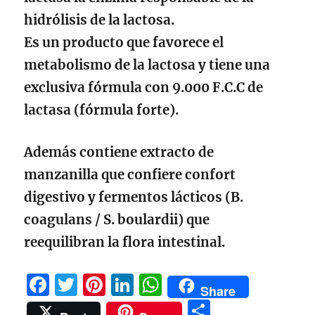
hidrólisis de la lactosa.
Es un producto que favorece el
metabolismo de la lactosa y tiene una
exclusiva fórmula con 9.000 F.C.C de
lactasa (fórmula forte).
Además contiene extracto de
manzanilla que confiere confort
digestivo y fermentos lácticos (B.
coagulans / S. boulardii) que
reequilibran la flora intestinal.
F
T
Pi
Li
W
Share
a
w
n
n
h
C