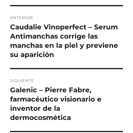
k
ir
Navegación
ANTERIOR
de
Caudalie Vinoperfect – Serum
Entrada
anterior:
Antimanchas corrige las
entradas
manchas en la piel y previene
su aparición
SIGUIENTE
Galenic – Pierre Fabre,
Entrada
siguiente:
farmacéutico visionario e
inventor de la
dermocosmética