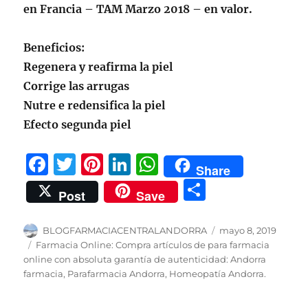
en Francia – TAM Marzo 2018 – en valor.
Beneficios:
Regenera y reafirma la piel
Corrige las arrugas
Nutre e redensifica la piel
Efecto segunda piel
F
T
Pi
Li
W
Share
a
w
n
n
h
C
Post
Save
c
it
te
k
at
o
e
te
re
e
s
m
Autor
Publicado
BLOGFARMACIACENTRALANDORRA
mayo 8, 2019
b
r
st
d
A
el
Categorías
Farmacia Online: Compra artículos de para farmacia
p
online con absoluta garantía de autenticidad: Andorra
o
I
p
a
farmacia, Parafarmacia Andorra, Homeopatía Andorra.
o
n
p
rt