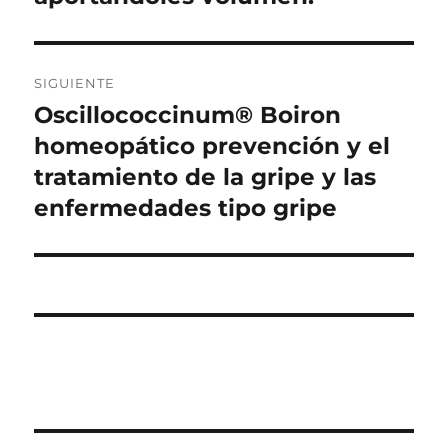
SIGUIENTE
Oscillococcinum® Boiron
Entrada
siguiente:
homeopático prevención y el
tratamiento de la gripe y las
enfermedades tipo gripe