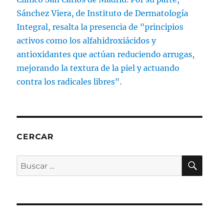
CERCAR
BU
Buscar
por: