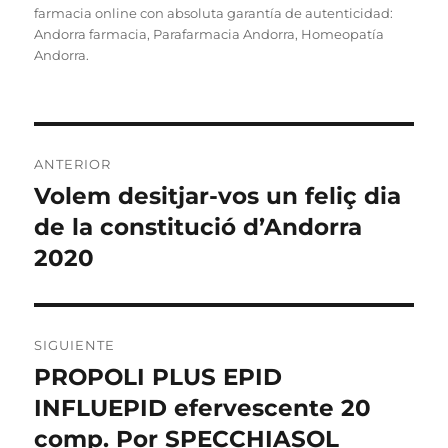
b
r
st
d
A
p
farmacia online con absoluta garantía de autenticidad:
o
I
p
a
Andorra farmacia, Parafarmacia Andorra, Homeopatía
o
n
p
Andorra.
rt
k
ir
Navegación
ANTERIOR
de
Volem desitjar-vos un feliç dia
Entrada
anterior:
de la constitució d’Andorra
entradas
2020
SIGUIENTE
PROPOLI PLUS EPID
Entrada
siguiente:
INFLUEPID efervescente 20
comp. Por SPECCHIASOL