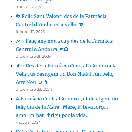
abril 27, 2026
💖 Feliç Sant Valentí des de la Farmàcia
Central d’Andorra la Vella! 💖
febrero 13, 2025
🎉✨ Feliç any nou 2025 des de la Farmàcia
Central a Andorra!🌟🏥
diciembre 31, 2024
🎄✨ Des de la Farmàcia Central a Andorra la
Vella, us desitgem un Bon Nadal i un Feliç
Any Nou! 🎉💊
diciembre 23, 2024
A Farmàcia Central Andorra, et desitgem un
feliç dia de la Mare. Mare, la teva força i
amor m’han dirigit per la vida.
mayo 5, 2024
Feliç Dia Internacional de la Dona! En