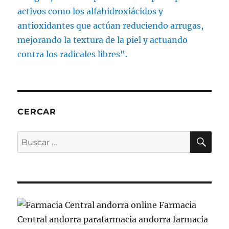
CERCAR
BU
Buscar
por: