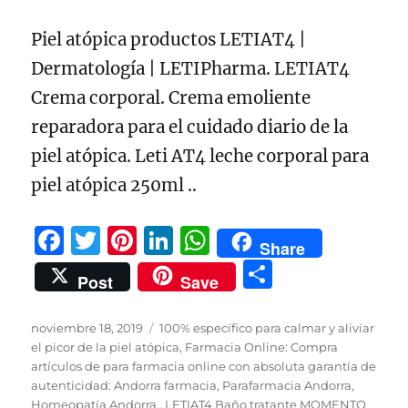
Piel atópica productos LETIAT4 |
Dermatología | LETIPharma. LETIAT4
Crema corporal. Crema emoliente
reparadora para el cuidado diario de la
piel atópica. Leti AT4 leche corporal para
piel atópica 250ml ..
F
T
Pi
Li
W
Share
a
w
n
n
h
C
Post
Save
c
it
te
k
at
o
e
te
re
e
s
m
Publicado
Categorías
noviembre 18, 2019
100% específico para calmar y aliviar
el
b
r
st
d
A
el picor de la piel atópica
,
Farmacia Online: Compra
p
artículos de para farmacia online con absoluta garantía de
o
I
p
a
autenticidad: Andorra farmacia, Parafarmacia Andorra,
Homeopatía Andorra.
,
LETIAT4 Baño tratante MOMENTO