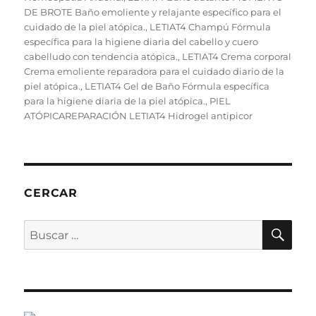
o
n
p
rt
DE BROTE Baño emoliente y relajante específico para el
k
ir
cuidado de la piel atópica.
,
LETIAT4 Champú Fórmula
específica para la higiene diaria del cabello y cuero
cabelludo con tendencia atópica.
,
LETIAT4 Crema corporal
Crema emoliente reparadora para el cuidado diario de la
piel atópica.
,
LETIAT4 Gel de Baño Fórmula específica
para la higiene diaria de la piel atópica.
,
PIEL
ATÓPICAREPARACIÓN LETIAT4 Hidrogel antipicor
CERCAR
BU
Buscar
por: